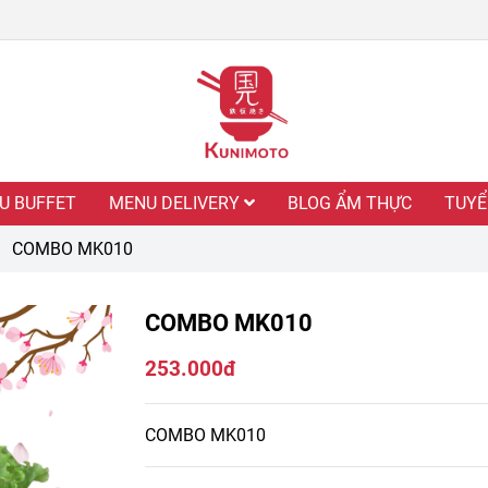
U BUFFET
MENU DELIVERY
BLOG ẨM THỰC
TUYỂ
/
COMBO MK010
COMBO MK010
253.000đ
COMBO MK010