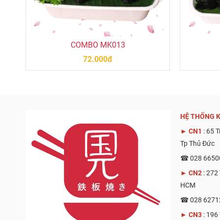
COMBO MK013
72.000đ
HỆ THỐNG K
►
CN1
: 65 
Tp Thủ Đức
☎ 028 6650
►
CN2
: 272
HCM
☎ 028 6271
►
CN3
: 196