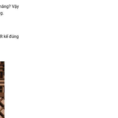
chăng? Vậy
g.
ết kế đúng