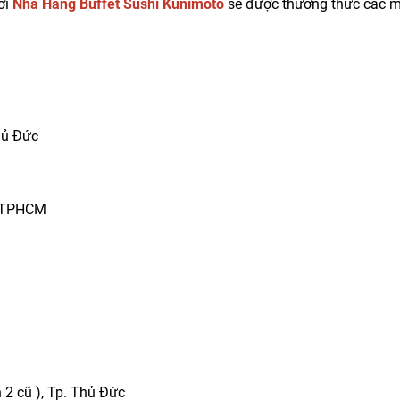
ới
Nhà Hàng Buffet Sushi Kunimoto
sẽ được thưởng thức các 
hủ Đức
, TPHCM
 2 cũ ), Tp. Thủ Đức