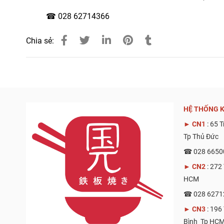
☎ 028 62714366
Chia sẻ:
HỆ THỐNG K
►
CN1
: 65 
Tp Thủ Đức
☎ 028 6650
►
CN2
: 272
HCM
☎ 028 6271
►
CN3
: 196
Bình Tp HC