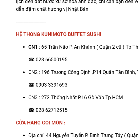
lịch đến đất nước xứ sở hoa anh đào, chỉ cần bạn đến v
dẫn đậm chất hương vị Nhật Bản.
------------------------
HỆ THỐNG KUNIMOTO BUFFET SUSHI
CN1
: 65 Trần Não P. An Khánh ( Quận 2 cũ ) Tp T
☎ 028 66500195
CN2 : 196 Trương Công Định ,P14 Quận Tân Bình
☎ 0903 3391693
CN3 : 272 Thống Nhất P.16 Gò Vấp Tp HCM
☎ 028 62712515
CỬA HÀNG GỌI MÓN :
Địa chỉ: 44 Nguyễn Tuyển P. Bình Trưng Tây ( Quận