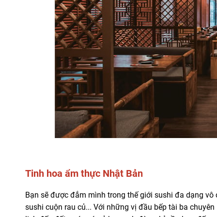
Tinh hoa ẩm thực Nhật Bản
Bạn sẽ được đắm mình trong thế giới sushi đa dạng vô c
sushi cuộn rau củ... Với những vị đầu bếp tài ba chuyê