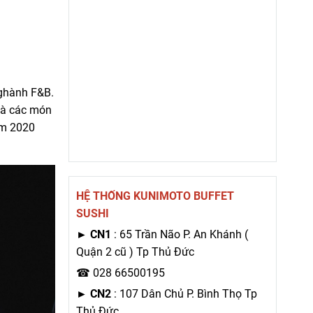
 nghành F&B.
a và các món
Năm 2020
HỆ THỐNG KUNIMOTO BUFFET
SUSHI
►
CN1
: 65 Trần Não P. An Khánh (
Quận 2 cũ ) Tp Thủ Đức
☎ 028 66500195
►
CN2
: 107 Dân Chủ P. Bình Thọ Tp
Thủ Đức