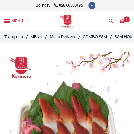
Gọi ngay
028 66500195
0
MENU
Trang chủ
/
MENU
/
Menu Delivery
/
COMBO SSM
/
SSM HOKI