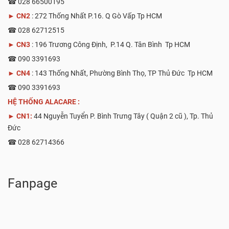
☎ 028 66500195
►
CN2
: 272 Thống Nhất P.16. Q Gò Vấp Tp HCM
☎ 028 62712515
►
CN3
: 196 Trương Công Định, P.14 Q. Tân Bình Tp HCM
☎ 090 3391693
►
CN4
: 143 Thống Nhất, Phường Bình Thọ, TP Thủ Đức Tp HCM
☎ 090 3391693
HỆ THỐNG ALACARE :
► CN1:
44 Nguyễn Tuyển P. Bình Trưng Tây ( Quận 2 cũ ), Tp. Thủ
Đức
☎ 028 62714366
Fanpage