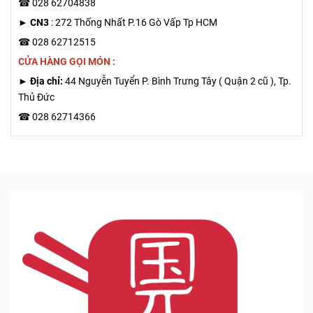
☎ 028 62704838
►
CN3
: 272 Thống Nhất P.16 Gò Vấp Tp HCM
☎ 028 62712515
CỬA HÀNG GỌI MÓN :
► Địa chỉ:
44 Nguyễn Tuyển P. Bình Trưng Tây ( Quận 2 cũ ), Tp.
Thủ Đức
☎ 028 62714366