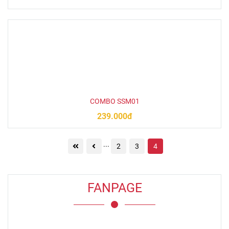
COMBO SSM01
239.000đ
...
2
3
4
FANPAGE